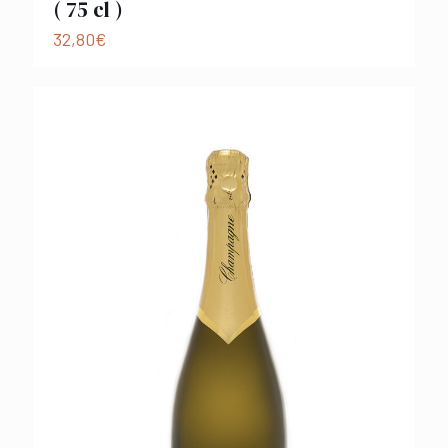
( 75 cl )
32,80
€